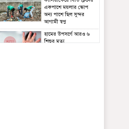
কালিয়াকৈরে বিডি ক্লিনের
একপাশে ময়লার স্কোপ
অন্য পাশে ছিল সুন্দর
আগামী স্বপ্ন
হামের উপসর্গে আরও ৬
শিশুর মৃত্যু
পুকুরে বিষ দিয়ে ১০ লাখ
টাকার মাছ নিধন
কালিয়াকৈরে ছিনতাইকারীর
হাতে অটোরিস্কাচালকের
গলাকাটা মরদেহ উদ্ধার
শেখ হাসিনাকে ফেরাতে