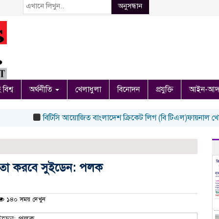
অনুসন্ধান
 বিশ্ব
অর্থনীতি
খেলাধুলা
বিনোদন
প্রযুক্তি
আইন-আদ
বিটিসি আয়োজিত বাংলাদেশ ক্রিকেট লিগ (বি টিএল)ফায়নাল খেলা অনুষ
গিতা করবে সুইডেন: পলক
১৪০ সময় দেখুন