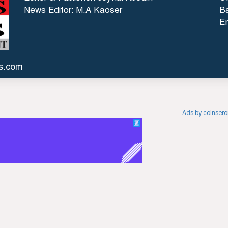
News Editor: M.A Kaoser
Ba
E
es.com
Ads by coinser