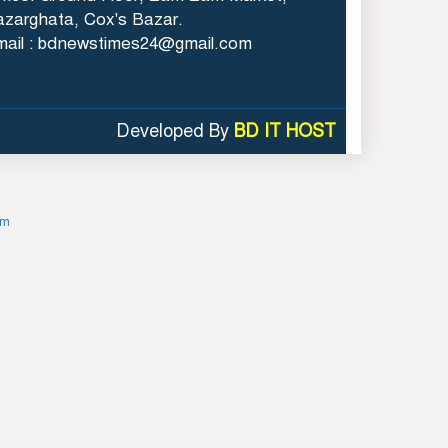
(সিএমপি)’র শ্রদ্ধাঞ্জলি
zarghata, Cox's Bazar.
mail : bdnewstimes24@gmail.com
গাজীপুর-৫ আসনের সাবেক
এমপি আখতারুজ্জামান
গ্রেফতার
Developed By
BD IT HOST
om