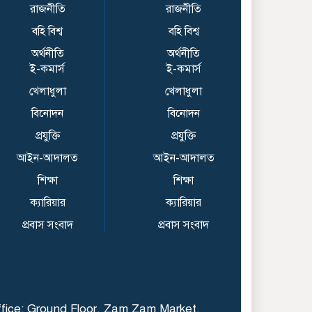
রাজনীতি
রাজনীতি
tests after England
বহি বিশ্ব
বহি বিশ্ব
tour debacle | Cricket
News
অর্থনীতি
অর্থনীতি
ই-কমার্স
ই-কমার্স
Pradeep Rawat’s
খেলাধুলা
খেলাধুলা
Death: Salman Khan
বিনোদন
বিনোদন
Remembers ‘Brother’,
Aamir Khan Attends
প্রযুক্তি
প্রযুক্তি
Funeral | Bollywood News
আইন-আদালত
আইন-আদালত
দণ্ডিত হাসিনাকে দিল্লিতে
শিক্ষা
শিক্ষা
বক্তব্যের সুযোগ দেওয়ায়
ক্যারিয়ার
ক্যারিয়ার
বাংলাদেশের ক্ষোভ
প্রবাস সংবাদ
প্রবাস সংবাদ
জুলাই গণঅভ্যুত্থান দিবস
২০২৬ উপলক্ষে জুলাই
স্মৃতিস্তম্ভে চট্টগ্রাম
মেট্রোপলিটন পুলিশ
fice: Ground Floor, Zam Zam Market,