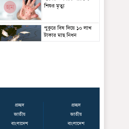
শিশুর মৃত্যু
পুকুরে বিষ দিয়ে ১০ লাখ
টাকার মাছ নিধন
কালিয়াকৈরে ছিনতাইকারীর
হাতে অটোরিস্কাচালকের
গলাকাটা মরদেহ উদ্ধার
শেখ হাসিনাকে ফেরাতে
চাওয়ার অভিযোগে রাবির
৪২ শিক্ষকের বিরুদ্ধে
প্রচ্ছদ
প্রচ্ছদ
অনুসন্ধান কমিটি গঠন
জাতীয়
জাতীয়
BCCI to standardise
বাংলাদেশ
বাংলাদেশ
Bronco, 2K fitness