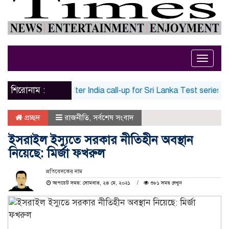
Toggle
naviga
শিরোনাম :
irst reaction after India call-up for Sri Lanka Test series | Cric
প্রচ্ছদ
রাজনীতি
,
সর্বশেষ সংবাদ
ইসরাইল ইস্যুতে সরকার নীতিহীন অবস্থান
নিয়েছে: মির্জা ফখরুল
প্রতিবেদকের নাম
আপডেট সময়: সোমবার, ২৪ মে, ২০২১
৩৮১ সময় দেখুন