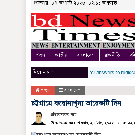
শুক্রবার, ০৭ অগাস্ট ২০২৬, ০২:১১ অপরাহ্ন
প্রচ্ছদ
জাতীয়
বাংলাদেশ
রাজনীতি
বহি
শিরোনাম :
India vs Sri Lanka: India’s search for answers to rediscover 
প্রচ্ছদ
বাংলাদেশ
চট্টগ্রামে করোনাশূন্য আরেকটি দিন
প্রতিবেদকের নাম
আপডেট সময়: শনিবার, ২ এপ্রিল, ২০২২
২২৪ 