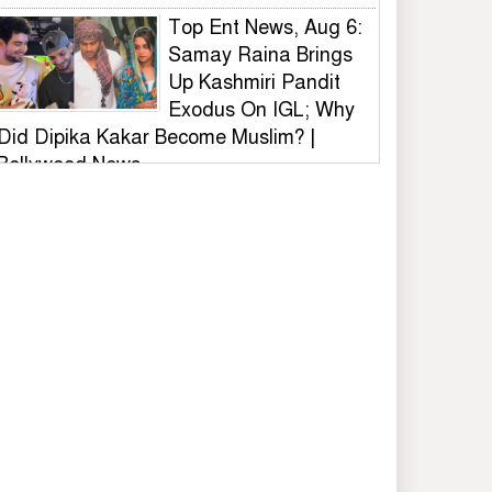
Top Ent News, Aug 6:
Samay Raina Brings
Up Kashmiri Pandit
Exodus On IGL; Why
Did Dipika Kakar Become Muslim? |
Bollywood News
ভুল স্বীকার করে দেয়ালের
লেখা মুছল ছাত্রদল,
সাধুবাদ শিবির-সমন্বয়ক-
ভিসির
বিটিসি আয়োজিত
বাংলাদেশ ক্রিকেট লিগ (বি
টিএল)ফায়নাল খেলা
অনুষ্ঠিত
কালিয়াকৈরে বিডি ক্লিনের