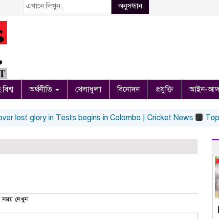
অনুসন্ধান
 বিশ্ব
অর্থনীতি
খেলাধুলা
বিনোদন
প্রযুক্তি
আইন-আদ
lost glory in Tests begins in Colombo | Cricket News
Top Ent 
সময় দেখুন