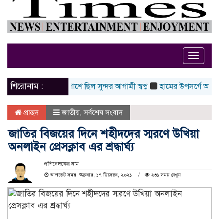
Toggle
naviga
শিরোনাম :
লার স্কোপ অন্য পাশে ছিল সুন্দর আগামী স্বপ্ন
হামের উপসর্গে আরও ৬ শিশুর
প্রচ্ছদ
জাতীয়
,
সর্বশেষ সংবাদ
জাতির বিজয়ের দিনে শহীদদের স্মরণে উখিয়া
অনলাইন প্রেসক্লাব এর শ্রদ্ধার্ঘ্য
প্রতিবেদকের নাম
আপডেট সময়: শুক্রবার, ১৭ ডিসেম্বর, ২০২১
২৩১ সময় দেখুন