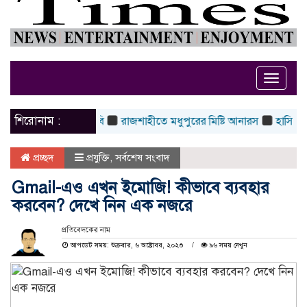
Toggle
naviga
শিরোনাম :
ষীদের শাস্তির দাবি
রাজশাহীতে মধুপুরের মিষ্টি আনারস
হাসিনা কার্ড খে
প্রচ্ছদ
প্রযুক্তি
,
সর্বশেষ সংবাদ
Gmail-এও এখন ইমোজি! কীভাবে ব‍্যবহার
করবেন? দেখে নিন এক নজরে
প্রতিবেদকের নাম
আপডেট সময়: শুক্রবার, ৬ অক্টোবর, ২০২৩
৯৬ সময় দেখুন