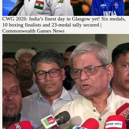
CWG 2026: India’s finest day in Glasgow yet! Six medals,
10 boxing finalists and 23-medal tally secured |
Commonwealth Games News