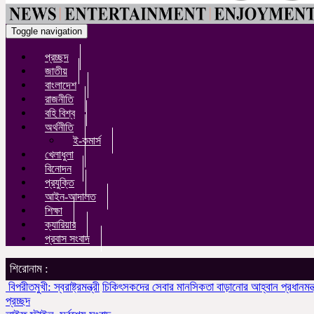
Toggle navigation
প্রচ্ছদ
জাতীয়
বাংলাদেশ
রাজনীতি
বহি বিশ্ব
অর্থনীতি
ই-কমার্স
খেলাধুলা
বিনোদন
প্রযুক্তি
আইন-আদালত
শিক্ষা
ক্যারিয়ার
প্রবাস সংবাদ
শিরোনাম :
্রী
চিকিৎসকদের সেবার মানসিকতা বাড়ানোর আহ্বান প্রধানমন্ত্রীর
Awarapan 2: S
প্রচ্ছদ