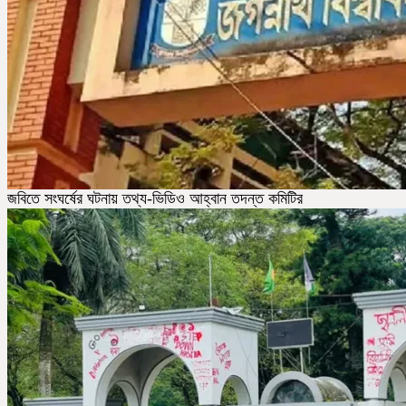
জবিতে সংঘর্ষের ঘটনায় তথ্য-ভিডিও আহ্বান তদন্ত কমিটির