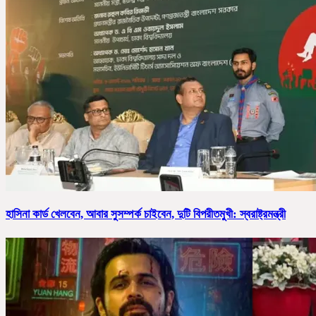
হাসিনা কার্ড খেলবেন, আবার সুসম্পর্ক চাইবেন, দুটি বিপরীতমুখী: স্বরাষ্ট্রমন্ত্রী