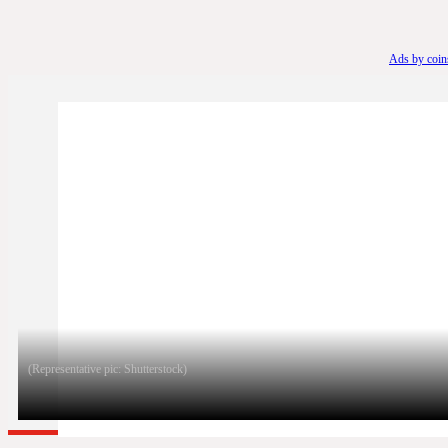
Ads by coi
(Representative pic: Shutterstock)