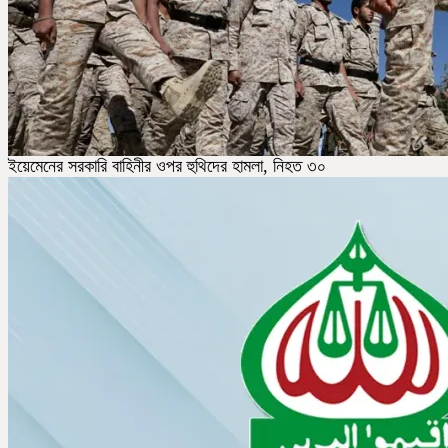
ইয়েমেনের সরকারি বাহিনীর ওপর হুথিদের হামলা, নিহত ৩০