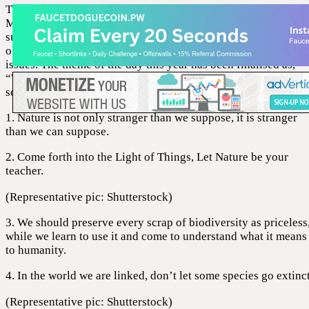
The International Day for Biological Diversity is marked on
May 22. This year, the day is falling on a Saturday. As the na
suggests, International Day for Biological Diversity is
observed to raise and create awareness about biodiversity
issues. The theme of the day this year has been finalised as,
“We’re part of the solution #ForNature.” On this day, here are
some images, quotes and wishes that you can share:
1. Nature is not only stranger than we suppose, it is stranger
than we can suppose.
2. Come forth into the Light of Things, Let Nature be your
teacher.
(Representative pic: Shutterstock)
3. We should preserve every scrap of biodiversity as priceless
while we learn to use it and come to understand what it means
to humanity.
4. In the world we are linked, don’t let some species go extinct
(Representative pic: Shutterstock)