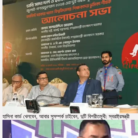
হাসিনা কার্ড খেলবেন, আবার সুসম্পর্ক চাইবেন, দুটি বিপরীতমুখী: স্বরাষ্ট্রমন্ত্রী