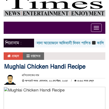
Toggle
naviga
শিরোনাম :
ঠক
ঠাকুরগাঁওয়ে নানা আয়োজনে আদিবাসী দিবস পালিত
কালিয়াকৈর সরকা
প্রচ্ছদ
রান্নাঘর
Mughlai Chicken Handi Recipe
প্রতিবেদকের নাম
আপডেট সময়: সোমবার, ২২ সেপ্টেম্বর, ২০২৫
৪০৯২ সময় দেখুন