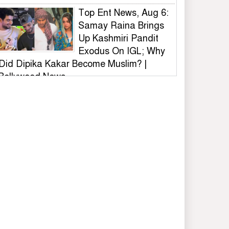
Top Ent News, Aug 6:
Samay Raina Brings
Up Kashmiri Pandit
Exodus On IGL; Why
Did Dipika Kakar Become Muslim? |
Bollywood News
ভুল স্বীকার করে দেয়ালের
লেখা মুছল ছাত্রদল,
সাধুবাদ শিবির-সমন্বয়ক-
ভিসির
বিটিসি আয়োজিত
বাংলাদেশ ক্রিকেট লিগ (বি
টিএল)ফায়নাল খেলা
অনুষ্ঠিত
কালিয়াকৈরে বিডি ক্লিনের