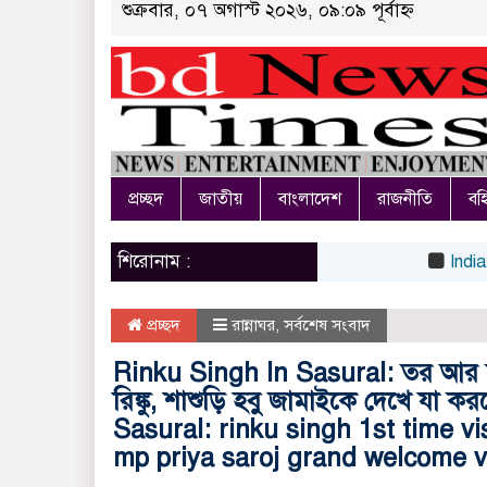
শুক্রবার, ০৭ অগাস্ট ২০২৬, ০৯:০৯ পূর্বাহ্ন
প্রচ্ছদ
জাতীয়
বাংলাদেশ
রাজনীতি
বহি
শিরোনাম :
India vs S
প্রচ্ছদ
রান্নাঘর
,
সর্বশেষ সংবাদ
Rinku Singh In Sasural: তর আর সই
রিঙ্কু, শাশুড়ি হবু জামাইকে দেখে যা
Sasural: rinku singh 1st time v
mp priya saroj grand welcome v