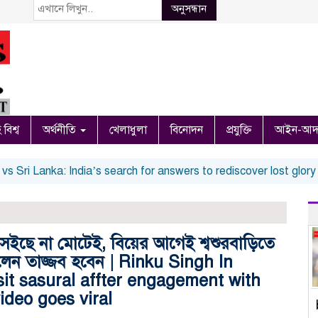
অনুসন্ধান
 বিশ্ব
অর্থনীতি
খেলাধুলা
বিনোদন
প্রযুক্তি
আইন-আদ
ri Lanka: India’s search for answers to rediscover lost glory in 
ছে না মোটেই, বিয়ের আগেই শ্বশুরবাড়িতে
 করলেন তাজ্জব হবেন | Rinku Singh In
isit sasural affter engagement with
ideo goes viral