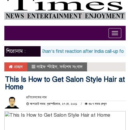
Toggle
naviga
শিরোনাম :
s
Sarfaraz Khan’s first reaction after India call-up for Sri La
প্রচ্ছদ
লাইফ স্টাইল
,
সর্বশেষ সংবাদ
This Is How to Get Salon Style Hair at
Home
প্রতিবেদকের নাম
আপডেট সময়: বৃহস্পতিবার, ২৭ মে, ২০২১
৩৮৭ সময় দেখুন