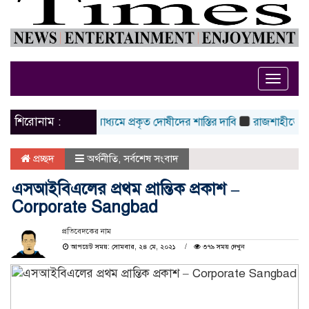
Toggle
naviga
শিরোনাম :
েলন ; তদন্তের মাধ্যমে প্রকৃত দোষীদের শাস্তির দাবি
রাজশাহীতে মধুপুরের 
প্রচ্ছদ
অর্থনীতি
,
সর্বশেষ সংবাদ
এসআইবিএলের প্রথম প্রান্তিক প্রকাশ –
Corporate Sangbad
প্রতিবেদকের নাম
আপডেট সময়: সোমবার, ২৪ মে, ২০২১
৩৭৯ সময় দেখুন