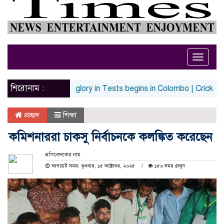
Toggle
naviga
শিরোনাম :
rediscover lost glory in Tests begins in Colombo | Cricket News
প্রচ্ছদ
শিক্ষা
কমিশনাররা চাকসু নির্বাচনকে কলঙ্কিত করেছেন
প্রতিবেদকের নাম
আপডেট সময়: বুধবার, ১৫ অক্টোবর, ২০২৫
১৫০ সময় দেখুন