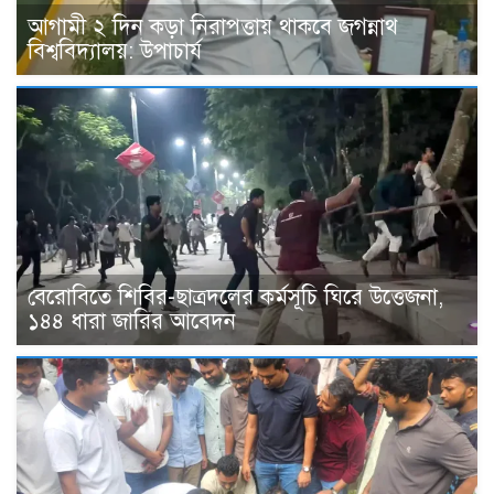
আগামী ২ দিন কড়া নিরাপত্তায় থাকবে জগন্নাথ
বিশ্ববিদ্যালয়: উপাচার্য
বেরোবিতে শিবির-ছাত্রদলের কর্মসূচি ঘিরে উত্তেজনা,
১৪৪ ধারা জারির আবেদন