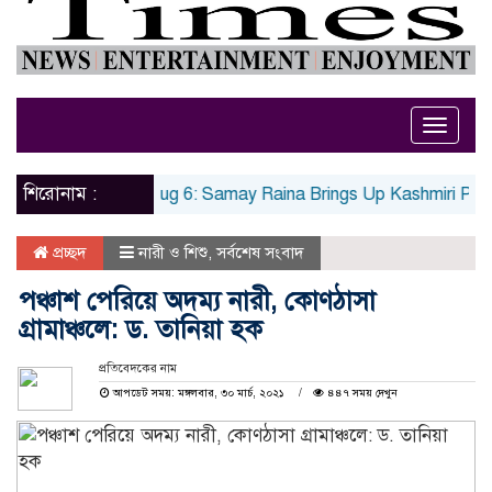
Toggle
naviga
শিরোনাম :
op Ent News, Aug 6: Samay Raina Brings Up Kashmiri Pandit 
প্রচ্ছদ
নারী ও শিশু
,
সর্বশেষ সংবাদ
পঞ্চাশ পেরিয়ে অদম্য নারী, কোণঠাসা
গ্রামাঞ্চলে: ড. তানিয়া হক
প্রতিবেদকের নাম
আপডেট সময়: মঙ্গলবার, ৩০ মার্চ, ২০২১
৪৪৭ সময় দেখুন