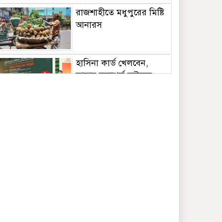
রাজশাহীতে মধুপুরের মিষ্টি
আনারস
হাসিনা কার্ড খেলবেন,
আবার সুসম্পর্ক চাইবেন,
দুটি বিপরীতমুখী: স্বরাষ্ট্রমন্ত্রী
চিকিৎসকদের সেবার
মানসিকতা বাড়ানোর আহ্বান
প্রধানমন্ত্রীর
Awarapan 2: Sayeed
Quadri Reacts To
Mustafa Zahid’s
Absence From Album,
Says ‘Nation Comes First’ | Exclusive |