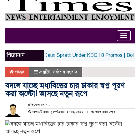
Toggle
naviga
শিরোনাম :
rd Marriage To Gauri Spratt Under KBC 18 Promos | Bollywood
প্রচ্ছদ
প্রযুক্তি
,
সর্বশেষ সংবাদ
বদলে যাচ্ছে মধ্যবিত্তের চার চাকার স্বপ্ন পূরণ
করা অল্টো! আসছে নতুন রূপে
প্রতিবেদকের নাম
আপডেট সময়: বৃহস্পতিবার, ২৭ মে, ২০২১
৩৪৩ সময় দেখুন