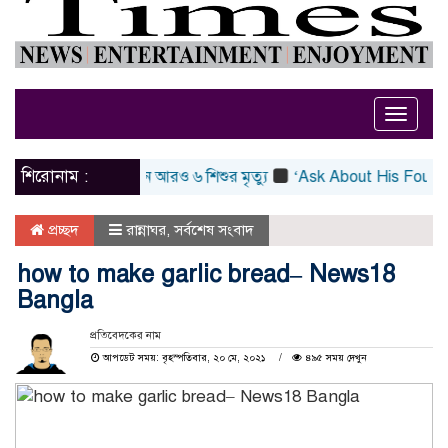
Toggle
naviga
শিরোনাম :
র উপসর্গে একদিনে আরও ৬ শিশুর মৃত্যু
‘Ask About His Fourth Wedd
প্রচ্ছদ
রান্নাঘর
,
সর্বশেষ সংবাদ
how to make garlic bread– News18
Bangla
প্রতিবেদকের নাম
আপডেট সময়: বৃহস্পতিবার, ২০ মে, ২০২১
৪৯৫ সময় দেখুন