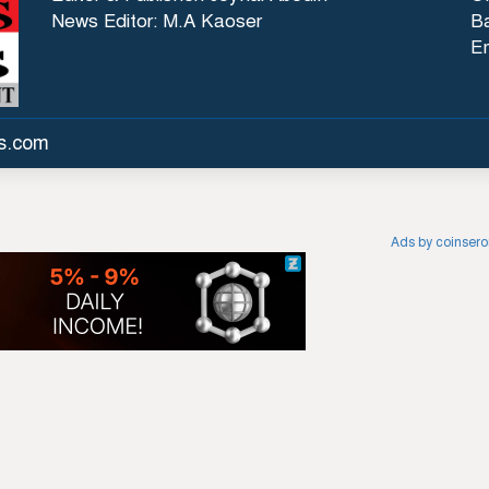
News Editor: M.A Kaoser
Ba
E
es.com
Ads by coinser