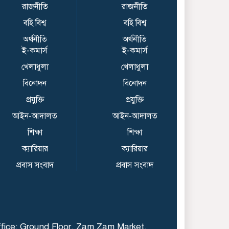
সাধুবাদ শিবির-সমন্বয়ক-
রাজনীতি
রাজনীতি
ভিসির
বহি বিশ্ব
বহি বিশ্ব
অর্থনীতি
অর্থনীতি
বিটিসি আয়োজিত
ই-কমার্স
ই-কমার্স
বাংলাদেশ ক্রিকেট লিগ (বি
টিএল)ফায়নাল খেলা
খেলাধুলা
খেলাধুলা
অনুষ্ঠিত
বিনোদন
বিনোদন
প্রযুক্তি
প্রযুক্তি
হোয়াটসঅ্যাপ কল রেকর্ডের
সঠিক পদ্ধতি
আইন-আদালত
আইন-আদালত
শিক্ষা
শিক্ষা
ক্যারিয়ার
ক্যারিয়ার
কালিয়াকৈরে বিডি ক্লিনের
একপাশে ময়লার স্কোপ
প্রবাস সংবাদ
প্রবাস সংবাদ
অন্য পাশে ছিল সুন্দর
আগামী স্বপ্ন
হামের উপসর্গে আরও ৬
শিশুর মৃত্যু
fice: Ground Floor, Zam Zam Market,