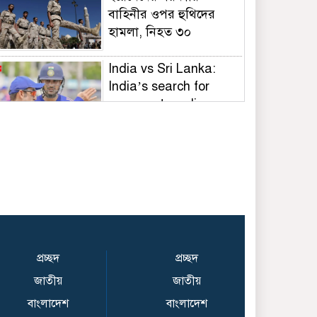
বাহিনীর ওপর হুথিদের
হামলা, নিহত ৩০
India vs Sri Lanka:
India’s search for
answers to rediscover
lost glory in Tests
begins in Colombo | Cricket News
Top Ent News, Aug 6:
Samay Raina Brings
Up Kashmiri Pandit
Exodus On IGL; Why
Did Dipika Kakar Become Muslim? |
Bollywood News
প্রচ্ছদ
প্রচ্ছদ
জাতীয়
জাতীয়
ভুল স্বীকার করে দেয়ালের
বাংলাদেশ
বাংলাদেশ
লেখা মুছল ছাত্রদল,