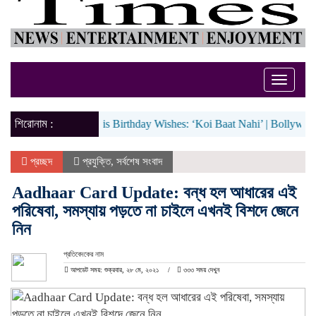
Toggle
naviga
শিরোনাম :
r Replies To His Birthday Wishes: ‘Koi Baat Nahi’ | Bollywood New
প্রচ্ছদ
প্রযুক্তি
,
সর্বশেষ সংবাদ
Aadhaar Card Update: বন্ধ হল আধারের এই
পরিষেবা, সমস্যায় পড়তে না চাইলে এখনই বিশদে জেনে
নিন
প্রতিবেদকের নাম
আপডেট সময়: শুক্রবার, ২৮ মে, ২০২১
৩৩৩ সময় দেখুন