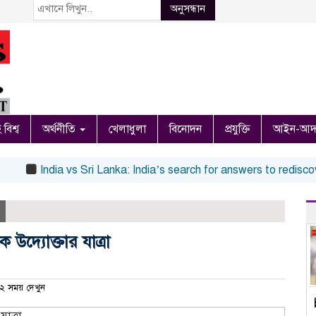
অনুসন্ধান
 বিশ্ব
অর্থনীতি
খেলাধুলা
বিনোদন
প্রযুক্তি
আইন-আদ
India vs Sri Lanka: India’s search for answers to rediscover l
উদ্যোক্তার যাত্রা
 সময় দেখুন