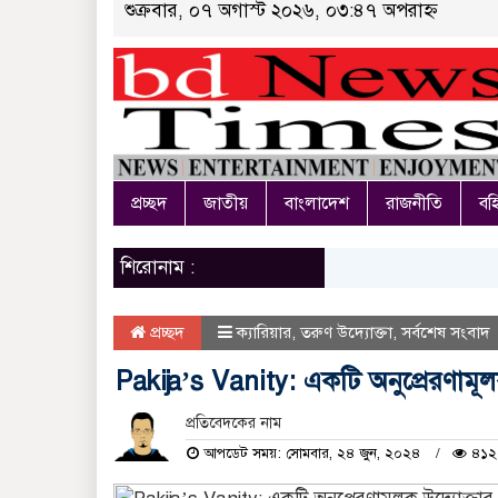
শুক্রবার, ০৭ অগাস্ট ২০২৬, ০৩:৪৭ অপরাহ্ন
প্রচ্ছদ
জাতীয়
বাংলাদেশ
রাজনীতি
বহি
শিরোনাম :
প্রচ্ছদ
ক্যারিয়ার
,
তরুণ উদ্যোক্তা
,
সর্বশেষ সংবাদ
Pakija’s Vanity: একটি অনুপ্রেরণামূলক 
প্রতিবেদকের নাম
আপডেট সময়: সোমবার, ২৪ জুন, ২০২৪
৪১২২