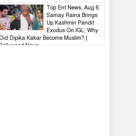
Top Ent News, Aug 6:
Samay Raina Brings
Up Kashmiri Pandit
Exodus On IGL; Why
Did Dipika Kakar Become Muslim? |
Bollywood News
ভুল স্বীকার করে দেয়ালের
লেখা মুছল ছাত্রদল,
সাধুবাদ শিবির-সমন্বয়ক-
ভিসির
বিটিসি আয়োজিত
বাংলাদেশ ক্রিকেট লিগ (বি
টিএল)ফায়নাল খেলা
অনুষ্ঠিত
কালিয়াকৈরে বিডি ক্লিনের