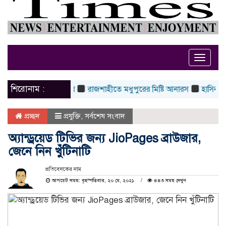
Toggle
naviga
শিরোনাম :
ের শাস্তির দাবি
রাজশাহীতে মধুপুরের মিষ্টি আনারস
হাসিনা কার্ড খেলবেন
প্রচ্ছদ
প্রযুক্তি
,
সর্বশেষ সংবাদ
অ্যান্ড্রয়েড টিভির জন্য JioPages ব্রাউজার,
জেনে নিন খুঁটিনাটি
প্রতিবেদকের নাম
আপডেট সময়: বৃহস্পতিবার, ২০ মে, ২০২১
৪৪৩ সময় দেখুন