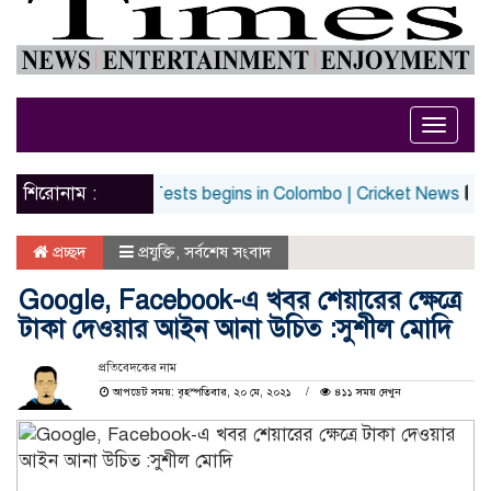
Toggle
naviga
শিরোনাম :
er lost glory in Tests begins in Colombo | Cricket News
Top E
প্রচ্ছদ
প্রযুক্তি
,
সর্বশেষ সংবাদ
Google, Facebook-এ খবর শেয়ারের ক্ষেত্রে
টাকা দেওয়ার আইন আনা উচিত :সুশীল মোদি
প্রতিবেদকের নাম
আপডেট সময়: বৃহস্পতিবার, ২০ মে, ২০২১
৪১১ সময় দেখুন