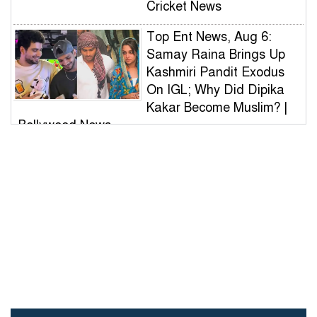
Cricket News
Top Ent News, Aug 6:
Samay Raina Brings Up
Kashmiri Pandit Exodus
On IGL; Why Did Dipika
Kakar Become Muslim? |
Bollywood News
ভুল স্বীকার করে দেয়ালের লেখা
মুছল ছাত্রদল, সাধুবাদ শিবির-
সমন্বয়ক-ভিসির
বিটিসি আয়োজিত বাংলাদেশ
ক্রিকেট লিগ (বি টিএল)ফায়নাল
খেলা অনুষ্ঠিত