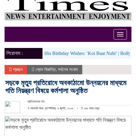
Toggle
naviga
শিরোনাম :
ver Replies To His Birthday Wishes: ‘Koi Baat Nahi’ | Bollywood N
প্রচ্ছদ
প্রেস বিজ্ঞপ্তি
,
সর্বশেষ সংবাদ
সড়কে মৃত্যু প্রতিরোধে অবকাঠামো উন্নয়নের মাধ্যমে
গতি নিয়ন্ত্রণ বিষয়ে কর্মশালা অনুষ্ঠিত
প্রতিবেদকের নাম
আপডেট সময়: বৃহস্পতিবার, ৯ জুলাই, ২০২৬
২৪৮ সময় দেখুন