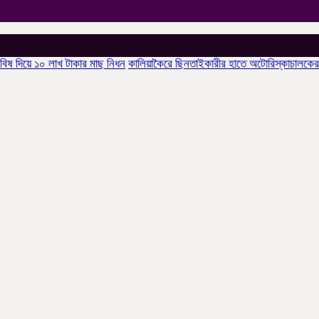
১০ লাখ টাকার মাছ নিধন
কালিয়াকৈরে ছিনতাইকারীর হাতে অটোরিস্কাচালকের গলাকাটা মর