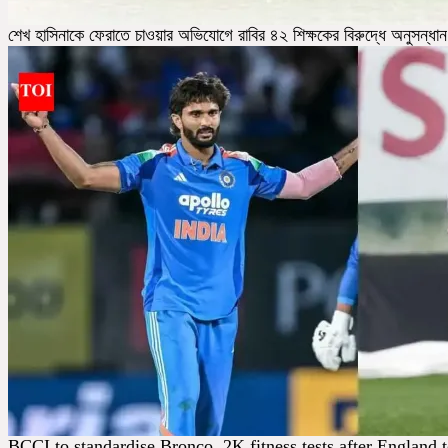
শেখ হাসিনাকে ফেরাতে চাওয়ার অভিযোগে রাবির ৪২ শিক্ষকের বিরুদ্ধে অনুসন্ধা
BCCI to standardise Bronco, 2K fitness tests after England 