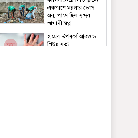
কালিয়াকৈরে বিডি ক্লিনের
একপাশে ময়লার স্কোপ
অন্য পাশে ছিল সুন্দর
আগামী স্বপ্ন
হামের উপসর্গে আরও ৬
শিশুর মৃত্যু
পুকুরে বিষ দিয়ে ১০ লাখ
টাকার মাছ নিধন
কালিয়াকৈরে ছিনতাইকারীর
হাতে অটোরিস্কাচালকের
গলাকাটা মরদেহ উদ্ধার
শেখ হাসিনাকে ফেরাতে