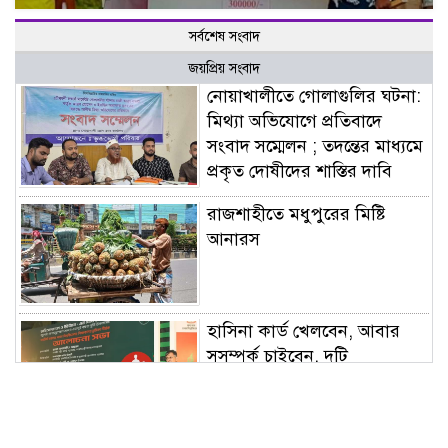
সর্বশেষ সংবাদ
জয়প্রিয় সংবাদ
নোয়াখালীতে গোলাগুলির ঘটনা:
মিথ্যা অভিযোগে প্রতিবাদে
সংবাদ সম্মেলন ; তদন্তের মাধ্যমে
প্রকৃত দোষীদের শাস্তির দাবি
রাজশাহীতে মধুপুরের মিষ্টি
আনারস
হাসিনা কার্ড খেলবেন, আবার
সুসম্পর্ক চাইবেন, দুটি
বিপরীতমুখী: স্বরাষ্ট্রমন্ত্রী
চিকিৎসকদের সেবার মানসিকতা