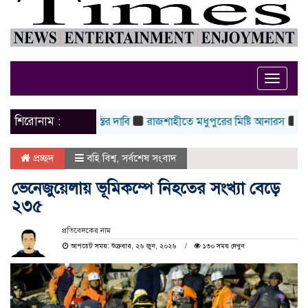
Toggle
naviga
শিরোনাম :
ষীদের শাস্তির দাবি
রাজশাহীতে মধুপুরের মিষ্টি আনারস
হাসিনা কার্ড খে
প্রচ্ছদ
বহি বিশ্ব
,
সর্বশেষ সংবাদ
ভেনেজুয়েলায় ভূমিকম্পে নিহতের সংখ্যা বেড়ে
২৩৫
প্রতিবেদকের নাম
আপডেট সময়: শুক্রবার, ২৬ জুন, ২০২৬
১৩০ সময় দেখুন