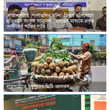
নোয়াখালীতে গোলাগুলির ঘটনা: মিথ্যা অভিযোগে
প্রতিবাদে সংবাদ সম্মেলন ; তদন্তের মাধ্যমে প্রকৃত
দোষীদের শাস্তির দাবি
রাজশাহীতে মধুপুরের মিষ্টি আনারস