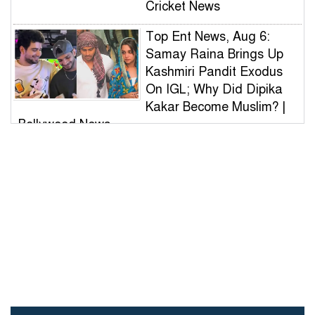
Cricket News
Top Ent News, Aug 6:
Samay Raina Brings Up
Kashmiri Pandit Exodus
On IGL; Why Did Dipika
Kakar Become Muslim? |
Bollywood News
ভুল স্বীকার করে দেয়ালের লেখা
মুছল ছাত্রদল, সাধুবাদ শিবির-
সমন্বয়ক-ভিসির
বিটিসি আয়োজিত বাংলাদেশ
ক্রিকেট লিগ (বি টিএল)ফায়নাল
খেলা অনুষ্ঠিত