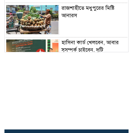
রাজশাহীতে মধুপুরের মিষ্টি
আনারস
হাসিনা কার্ড খেলবেন, আবার
সুসম্পর্ক চাইবেন, দুটি
বিপরীতমুখী: স্বরাষ্ট্রমন্ত্রী
চিকিৎসকদের সেবার মানসিকতা
বাড়ানোর আহ্বান প্রধানমন্ত্রীর
Awarapan 2: Sayeed
Quadri Reacts To
Mustafa Zahid’s Absence