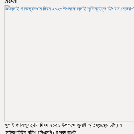
News
জুলাই গণঅভ্যুত্থান দিবস ২০২৬ উপলক্ষে জুলাই স্মৃতিস্তম্ভে চট্টগ্রাম
মেট্রোপলিটন পুলিশ (সিএমপি)’র শ্রদ্ধাঞ্জলি