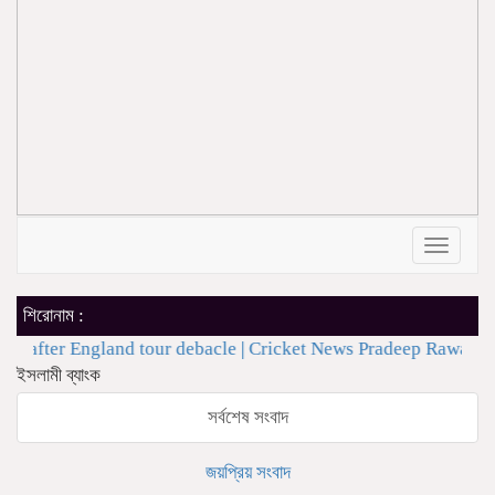
Toggle
navigat
শিরোনাম :
 England tour debacle | Cricket News
Pradeep Rawat’s Death: S
ইসলামী ব্যাংক
সর্বশেষ সংবাদ
জয়প্রিয় সংবাদ