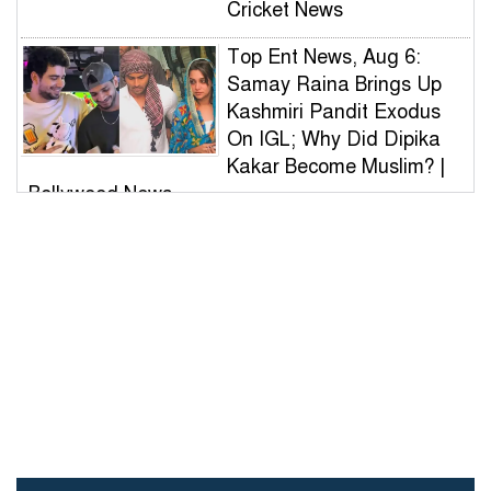
Cricket News
Top Ent News, Aug 6:
Samay Raina Brings Up
Kashmiri Pandit Exodus
On IGL; Why Did Dipika
Kakar Become Muslim? |
Bollywood News
ভুল স্বীকার করে দেয়ালের লেখা
মুছল ছাত্রদল, সাধুবাদ শিবির-
সমন্বয়ক-ভিসির
বিটিসি আয়োজিত বাংলাদেশ
ক্রিকেট লিগ (বি টিএল)ফায়নাল
খেলা অনুষ্ঠিত