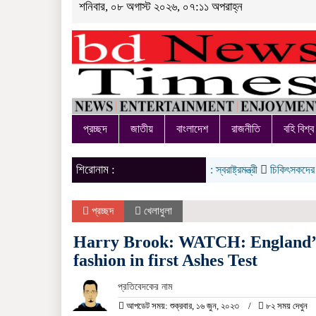
শনিবার, ০৮ অগাস্ট ২০২৬, ০৭:১১ অপরাহ্ন
প্রচ্ছদ
জাতীয়
বাংলাদেশ
রাজনীতি
বহি বিশ্ব
শিরোনাম :
ার্ড খেলবেন, আবার সুসম্পর্ক চাইবেন, দুটি বিপরীতমুখী: স্বরাষ্ট্রমন্ত্রী
চিকিৎসকদের সেবার মা
প্রচ্ছদ
খেলাধুলা
Harry Brook: WATCH: England’s 
fashion in first Ashes Test
প্রতিবেদকের নাম
আপডেট সময়: শুক্রবার, ১৬ জুন, ২০২৩
৮২ সময় দেখুন