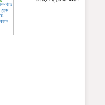
রাজশাহীতে মধুপুরের মিষ্টি আনারস