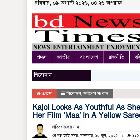
রবিবার, ০৯ অগাস্ট ২০২৬, ০৪:২৬ অপরাহ্ন
প্রচ্ছদ
জাতীয়
বাংলাদেশ
রাজনীতি
বহি
শিরোনাম :
প্রচ্ছদ
বিনোদন
,
সর্বশেষ সংবাদ
Kajol Looks As Youthful As Sh
Her Film 'Maa' In A Yellow Sare
প্রতিবেদকের নাম
আপডেট সময়: মঙ্গলবার, ১০ জুন, ২০২৫
১১২ 