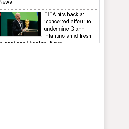
News
FIFA hits back at
‘concerted effort’ to
undermine Gianni
Infantino amid fresh
allegations | Football News
রাষ্ট্রপতি নির্বাচনে অংশ
নেবে জামায়াত, প্রার্থী ঠিক
হবে ১১ দলীয় বৈঠকে
নোয়াখালীতে গোলাগুলির
ঘটনা: মিথ্যা অভিযোগে
প্রতিবাদে সংবাদ সম্মেলন ;
তদন্তের মাধ্যমে প্রকৃত
দোষীদের শাস্তির দাবি