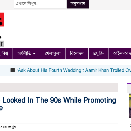
অনুসন্ধান
 বিশ্ব
অর্থনীতি
খেলাধুলা
বিনোদন
প্রযুক্তি
আইন-আদ
‘Ask About His Fourth Wedding’: Aamir Khan Trolled Over T
e Looked In The 90s While Promoting
e
সময় দেখুন