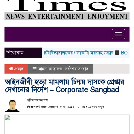
Toggle
naviga
শিরোনাম :
তাইকারীর হাতে অটোরিস্কাচালকের গলাকাটা মরদেহ উদ্ধার
BCCI to stan
প্রচ্ছদ
আইন-আদালত
,
সর্বশেষ সংবাদ
আইনজীবী হত্যা মামলায় চিন্ময় দাসকে গ্রেপ্তার
দেখানোর নির্দেশ – Corporate Sangbad
প্রতিবেদকের নাম
আপডেট সময়: সোমবার, ৫ মে, ২০২৫
১১০ সময় দেখুন