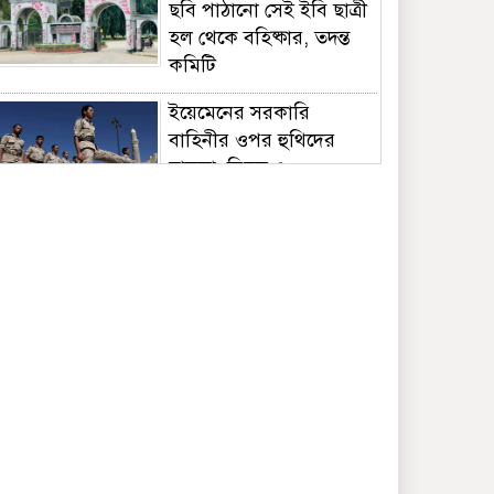
ছবি পাঠানো সেই ইবি ছাত্রী
হল থেকে বহিষ্কার, তদন্ত
কমিটি
ইয়েমেনের সরকারি
বাহিনীর ওপর হুথিদের
হামলা, নিহত ৩০
India vs Sri Lanka:
India’s search for
answers to rediscover
lost glory in Tests
begins in Colombo | Cricket News
Top Ent News, Aug 6:
Samay Raina Brings
Up Kashmiri Pandit
Exodus On IGL; Why
Did Dipika Kakar Become Muslim? |