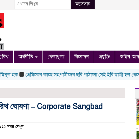
অনুসন্ধান
 বিশ্ব
অর্থনীতি
খেলাধুলা
বিনোদন
প্রযুক্তি
আইন-আদ
 হক
প্রেমিকের কাছে সহপাঠীদের ছবি পাঠানো সেই ইবি ছাত্রী হল থেকে বহিষ্ক
তারিখ ঘোষণা – Corporate Sangbad
১৫ সময় দেখুন