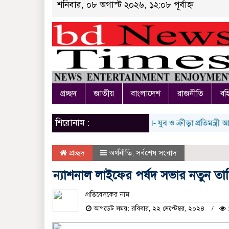
শনিবার, ০৮ অগাস্ট ২০২৬, ১২:০৮ পূর্বাহ্ন
প্রচ্ছদ
জাতীয়
বাংলাদেশ
রাজনীতি
বহি
শিরোনাম :
প্রতিটি ইউনিয়নে খেলার মাঠ বানানো হবে- যুব ও ক্রীড়া প্রতিমন্ত্রী আমিনুল
প্রচ্ছদ
অর্থনীতি
,
সর্বশেষ সংবাদ
ন্যাশনাল লাইফের পর্ষদ সভার নতুন 
প্রতিবেদকের নাম
আপডেট সময়: রবিবার, ২২ সেপ্টেম্বর, ২০২৪
১