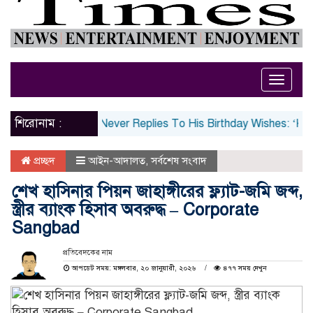
Toggle
naviga
শিরোনাম :
BC, Says She Never Replies To His Birthday Wishes: ‘Koi Baat 
প্রচ্ছদ
আইন-আদালত
,
সর্বশেষ সংবাদ
শেখ হাসিনার পিয়ন জাহাঙ্গীরের ফ্ল্যাট-জমি জব্দ,
স্ত্রীর ব্যাংক হিসাব অবরুদ্ধ – Corporate
Sangbad
প্রতিবেদকের নাম
আপডেট সময়: মঙ্গলবার, ২০ জানুয়ারী, ২০২৬
৪৭৭ সময় দেখুন