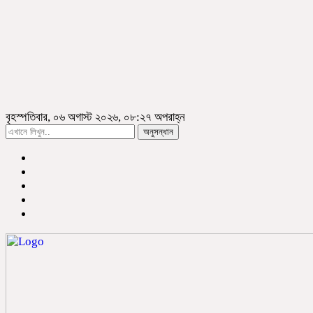
বৃহস্পতিবার, ০৬ অগাস্ট ২০২৬, ০৮:২৭ অপরাহ্ন
অনুসন্ধান