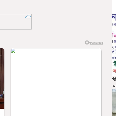
বি
অন