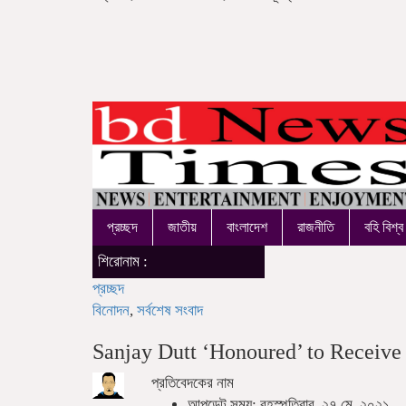
প্রচ্ছদ
জাতীয়
বাংলাদেশ
রাজনীতি
বহি বিশ্ব
বিটিস
শিরোনাম :
প্রচ্ছদ
বিনোদন
,
সর্বশেষ সংবাদ
Sanjay Dutt ‘Honoured’ to Receiv
প্রতিবেদকের নাম
আপডেট সময়: বৃহস্পতিবার, ২৭ মে, ২০২১