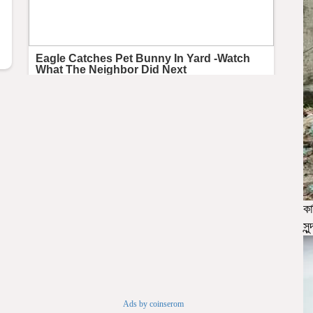
কা
সু
Ads by coinserom