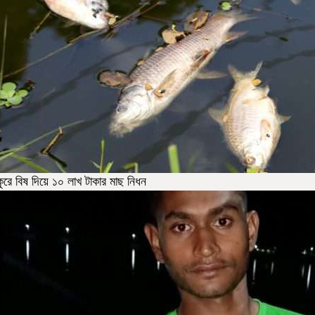
কুরে বিষ দিয়ে ১০ লাখ টাকার মাছ নিধন