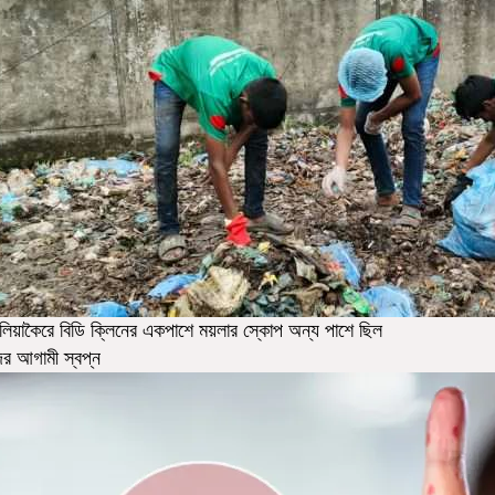
লিয়াকৈরে বিডি ক্লিনের একপাশে ময়লার স্কোপ অন্য পাশে ছিল
ন্দর আগামী স্বপ্ন