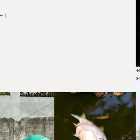
রুন।
কা
মর