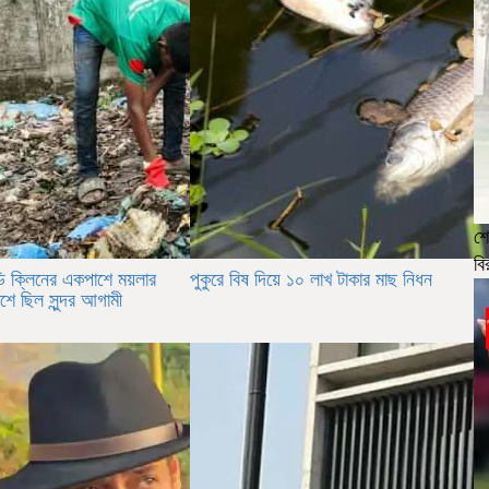
শে
বি
ডি ক্লিনের একপাশে ময়লার
পুকুরে বিষ দিয়ে ১০ লাখ টাকার মাছ নিধন
শে ছিল সুন্দর আগামী