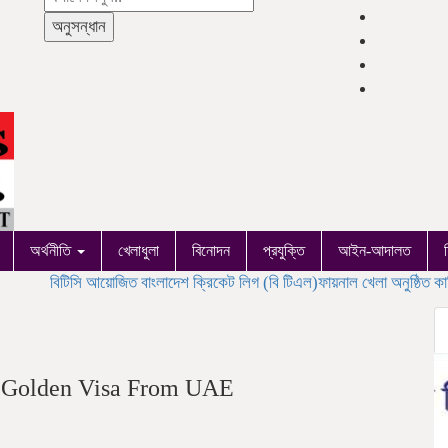
অনুসন্ধান
অর্থনীতি
খেলাধুলা
বিনোদন
প্রযুক্তি
আইন-আদালত
ি আয়োজিত বাংলাদেশ ক্রিকেট লিগ (বি টিএল)ফায়নাল খেলা অনুষ্ঠিত
কালিয়াকৈরে বিডি 
e Golden Visa From UAE