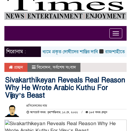
Toggle
naviga
শিরোনাম :
লন ; তদন্তের মাধ্যমে প্রকৃত দোষীদের শাস্তির দাবি
রাজশাহীতে মধুপুরের ম
প্রচ্ছদ
বিনোদন
,
সর্বশেষ সংবাদ
Sivakarthikeyan Reveals Real Reason
Why He Wrote Arabic Kuthu For
Vijay’s Beast
প্রতিবেদকের নাম
আপডেট সময়: বৃহস্পতিবার, ১২ মে, ২০২২
১৮৫ সময় দেখুন