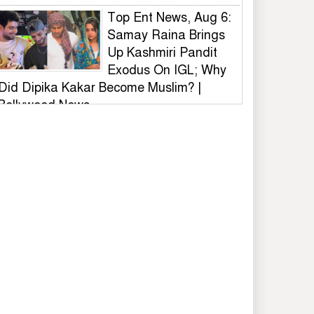
Top Ent News, Aug 6:
Samay Raina Brings
Up Kashmiri Pandit
Exodus On IGL; Why
Did Dipika Kakar Become Muslim? |
Bollywood News
ভুল স্বীকার করে দেয়ালের
লেখা মুছল ছাত্রদল,
সাধুবাদ শিবির-সমন্বয়ক-
ভিসির
বিটিসি আয়োজিত
বাংলাদেশ ক্রিকেট লিগ (বি
টিএল)ফায়নাল খেলা
অনুষ্ঠিত
কালিয়াকৈরে বিডি ক্লিনের