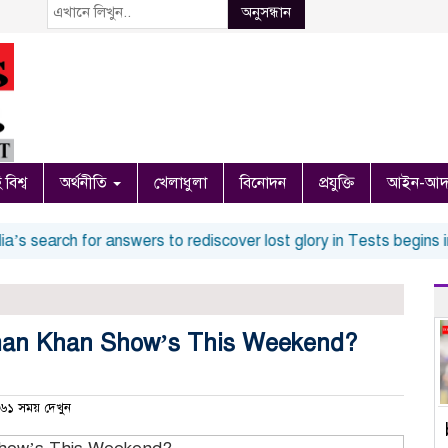
অনুসন্ধান
 বিশ্ব
অর্থনীতি
খেলাধুলা
বিনোদন
প্রযুক্তি
আইন-আদ
 search for answers to rediscover lost glory in Tests begins in C
lman Khan Show’s This Weekend?
১ সময় দেখুন