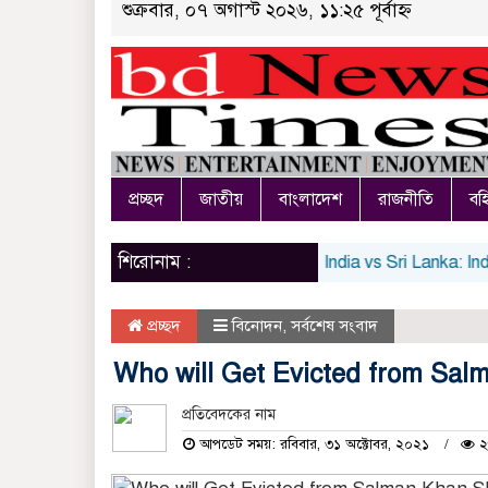
শুক্রবার, ০৭ অগাস্ট ২০২৬, ১১:২৫ পূর্বাহ্ন
প্রচ্ছদ
জাতীয়
বাংলাদেশ
রাজনীতি
বহি
শিরোনাম :
India vs Sri Lanka: India’s
প্রচ্ছদ
বিনোদন
,
সর্বশেষ সংবাদ
Who will Get Evicted from Sa
প্রতিবেদকের নাম
আপডেট সময়: রবিবার, ৩১ অক্টোবর, ২০২১
২৬