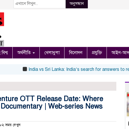
অনুসন্ধান
 বিশ্ব
অর্থনীতি
খেলাধুলা
বিনোদন
প্রযুক্তি
আইন-আদ
India vs Sri Lanka: India’s search for answers to rediscov
enture OTT Release Date: Where
Documentary | Web-series News
২ সময় দেখুন