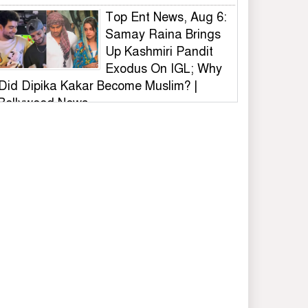
Top Ent News, Aug 6:
Samay Raina Brings
Up Kashmiri Pandit
Exodus On IGL; Why
Did Dipika Kakar Become Muslim? |
Bollywood News
ভুল স্বীকার করে দেয়ালের
লেখা মুছল ছাত্রদল,
সাধুবাদ শিবির-সমন্বয়ক-
ভিসির
বিটিসি আয়োজিত
বাংলাদেশ ক্রিকেট লিগ (বি
টিএল)ফায়নাল খেলা
অনুষ্ঠিত
কালিয়াকৈরে বিডি ক্লিনের