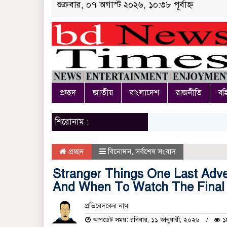
শুক্রবার, ০৭ অগাস্ট ২০২৬, ১০:৩৮ পূর্বাহ্ন
প্রচ্ছদ
জাতীয়
বাংলাদেশ
রাজনীতি
বহি
শিরোনাম :
প্রচ্ছদ
বিনোদন
,
সর্বশেষ সংবাদ
Stranger Things One Last Adv
And When To Watch The Final 
প্রতিবেদকের নাম
আপডেট সময়: রবিবার, ১১ জানুয়ারী, ২০২৬
১৮