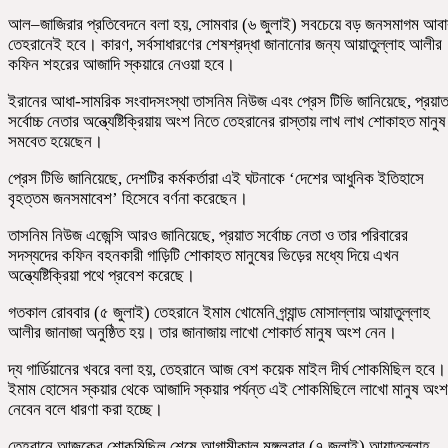
আল–জাজিরার প্রতিবেদনে বলা হয়, সোমবার (৬ জুলাই) সবচেয়ে বড় জনসমাগম আবা
তেহরানেই হবে। কারণ, সর্বসাধারণের শেষশ্রদ্ধা জানানোর জন্য আয়াতুল্লাহ আলীর
কফিন শহরের আজাদি স্কয়ারে নেওয়া হবে।
ইরানের আধা-সামরিক সংবাদসংস্থা তাসনিম নিউজ এবং প্রেস টিভি জানিয়েছে, প্রয়া
সর্বোচ্চ নেতার অন্ত্যেষ্টিক্রিয়ায় অংশ নিতে তেহরানের রাস্তায় লাখ লাখ শোকাহত মানুষ
সমবেত হয়েছেন।
প্রেস টিভি জানিয়েছে, দেশটির কর্মকর্তারা এই ঘটনাকে ‘দেশের আধুনিক ইতিহাসে
বৃহত্তম জনসমাবেশ’ হিসেবে বর্ণনা করেছেন।
তাসনিম নিউজ এজেন্সি আরও জানিয়েছে, প্রয়াত সর্বোচ্চ নেতা ও তার পরিবারের
সদস্যদের কফিন বহনকারী গাড়িটি শোকাহত মানুষের ভিড়ের মধ্যে দিয়ে এখন
অন্ত্যেষ্টিক্রিয়া পথে প্রবেশ করেছে।
গতকাল রোববার (৫ জুলাই) তেহরানে ইমাম খোমেনি গ্র্যান্ড মোসাল্লায় আয়াতুল্লাহ
আলীর জানাজা অনুষ্ঠিত হয়। তার জানাজায় লাখো শোকার্ত মানুষ অংশ নেন।
দ্য গার্ডিয়ানের খবরে বলা হয়, তেহরানে আজ বেশ কয়েক মাইল দীর্ঘ শোকমিছিল হবে।
ইমাম হোসেন স্কয়ার থেকে আজাদি স্কয়ার পর্যন্ত এই শোকমিছিলে লাখো মানুষ অংশ
নেবেন বলে ধারণা করা হচ্ছে।
তেহরানে আজকের শোকমিছিল শেষে আগামীকাল মঙ্গলবার (৭ জুলাই) আয়াতুল্লাহ