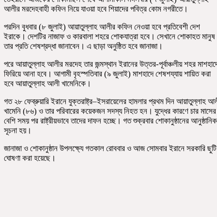
আলীর মরদেহবাহী কফিন নিয়ে যাওয়া হবে শিয়াদের পবিত্র কোম নগরীতে।
পরদিন বুধবার (৮ জুলাই) আয়াতুল্লাহ আলীর কফিন নেওয়া হবে প্রতিবেশী দেশ
ইরাকে। দেশটির নাজাফ ও কারবালা শহরে শোকযাত্রা হবে। সেখানে শোকাহত মানুষ
তার প্রতি শেষশ্রদ্ধা জানাবেন। এ ছাড়া অনুষ্ঠিত হবে জানাজা।
পরে আয়াতুল্লাহ আলীর মরদেহ তার জন্মস্থান ইরানের উত্তর-পূর্বাঞ্চলীয় শহর মাশহাদ
ফিরিয়ে আনা হবে। আগামী বৃহস্পতিবার (৯ জুলাই) মাশহাদে শেষশয্যায় শায়িত করা
হবে আয়াতুল্লাহ আলী খামেনিকে।
গত ২৮ ফেব্রুয়ারি ইরানে যুক্তরাষ্ট্র–ইসরায়েলের হামলার প্রথম দিন আয়াতুল্লাহ আ
খামেনি (৮৬) ও তার পরিবারের কয়েকজন সদস্য নিহত হন। যুদ্ধের কারণে চার মাসের
বেশি সময় পর রাষ্ট্রীয়ভাবে তাদের দাফন হচ্ছে। গত শুক্রবার শোকানুষ্ঠানের আনুষ্ঠানিক
সূচনা হয়।
জানাজা ও শোকানুষ্ঠান উপলক্ষ্যে গতকাল রোববার ও আজ সোমবার ইরানে সরকারি ছুটি
ঘোষণা করা হয়েছে।