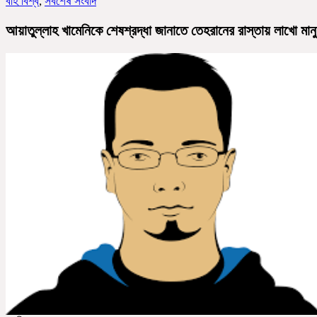
বহি বিশ্ব
,
সর্বশেষ সংবাদ
আয়াতুল্লাহ খামেনিকে শেষশ্রদ্ধা জানাতে তেহরানের রাস্তায় লাখো মান