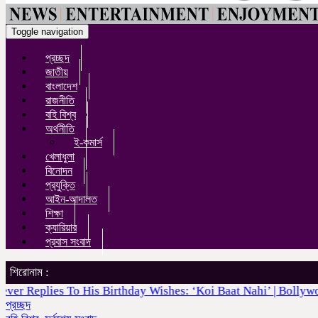
Toggle navigation
প্রচ্ছদ
জাতীয়
বাংলাদেশ
রাজনীতি
বহি বিশ্ব
অর্থনীতি
ই-কমার্স
খেলাধুলা
বিনোদন
প্রযুক্তি
আইন-আদালত
শিক্ষা
ক্যারিয়ার
প্রবাস সংবাদ
শিরোনাম :
lies To His Birthday Wishes: ‘Koi Baat Nahi’ | Bollywood Ne
প্রচ্ছদ