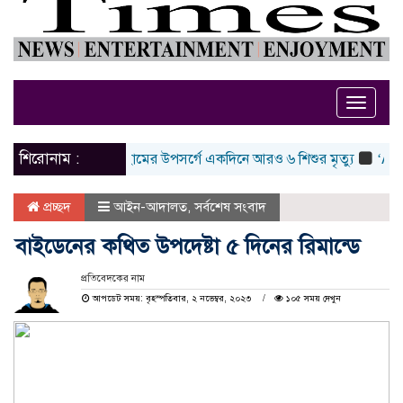
Toggle
naviga
শিরোনাম :
কিন রাষ্ট্রদূত
হামের উপসর্গে একদিনে আরও ৬ শিশুর মৃত্যু
‘Ask Abo
প্রচ্ছদ
আইন-আদালত
,
সর্বশেষ সংবাদ
বাইডেনের কথিত উপদেষ্টা ৫ দিনের রিমান্ডে
প্রতিবেদকের নাম
আপডেট সময়: বৃহস্পতিবার, ২ নভেম্বর, ২০২৩
১০৫ সময় দেখুন