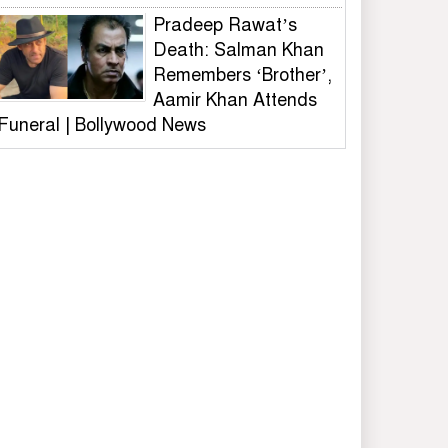
Pradeep Rawat’s
Death: Salman Khan
Remembers ‘Brother’,
Aamir Khan Attends
Funeral | Bollywood News
জুলাই গণঅভ্যুত্থান দিবস
২০২৬ উপলক্ষে জুলাই
স্মৃতিস্তম্ভে চট্টগ্রাম
মেট্রোপলিটন পুলিশ
(সিএমপি)’র শ্রদ্ধাঞ্জলি
গাজীপুর-৫ আসনের সাবেক
এমপি আখতারুজ্জামান
গ্রেফতার
কালিয়াকৈরে সংবাদ সংগ্রহ
করার সময় এস এ টিভির