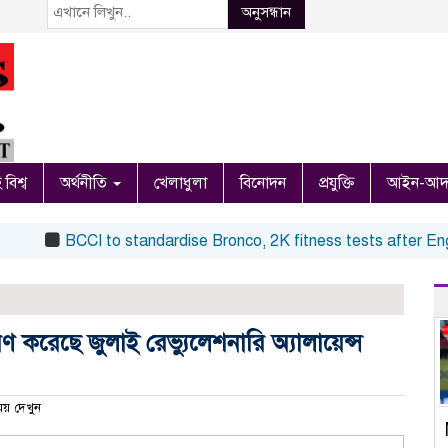
অনুসন্ধান
 বিশ্ব
অর্থনীতি
খেলাধুলা
বিনোদন
প্রযুক্তি
আইন-আদ
BCCI to standardise Bronco, 2K fitness tests after England 
করেছে জুলাই রেভ্যুলেশনারি অ্যালায়েন্স
় দেখুন