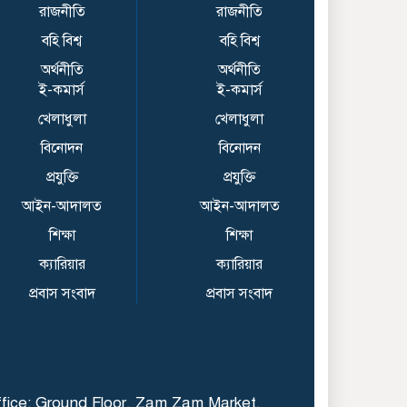
একপাশে ময়লার স্কোপ
রাজনীতি
রাজনীতি
অন্য পাশে ছিল সুন্দর
বহি বিশ্ব
বহি বিশ্ব
আগামী স্বপ্ন
অর্থনীতি
অর্থনীতি
হামের উপসর্গে আরও ৬
ই-কমার্স
ই-কমার্স
শিশুর মৃত্যু
খেলাধুলা
খেলাধুলা
বিনোদন
বিনোদন
প্রযুক্তি
প্রযুক্তি
পুকুরে বিষ দিয়ে ১০ লাখ
টাকার মাছ নিধন
আইন-আদালত
আইন-আদালত
শিক্ষা
শিক্ষা
ক্যারিয়ার
ক্যারিয়ার
কালিয়াকৈরে ছিনতাইকারীর
হাতে অটোরিস্কাচালকের
প্রবাস সংবাদ
প্রবাস সংবাদ
গলাকাটা মরদেহ উদ্ধার
শেখ হাসিনাকে ফেরাতে
চাওয়ার অভিযোগে রাবির
fice: Ground Floor, Zam Zam Market,