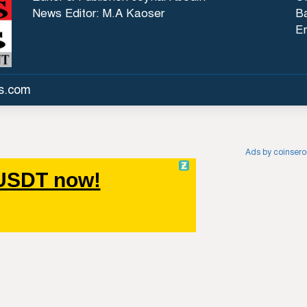
News Editor: M.A Kaoser
Ba
E
es.com
Ads by coinser