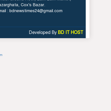
৪২ শিক্ষকের বিরুদ্ধে
zarghata, Cox's Bazar.
অনুসন্ধান কমিটি গঠন
mail : bdnewstimes24@gmail.com
BCCI to standardise
Bronco, 2K fitness
tests after England
Developed By
BD IT HOST
tour debacle | Cricket
News
om