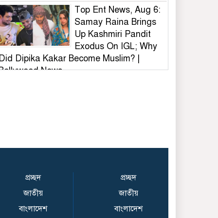
Top Ent News, Aug 6:
Samay Raina Brings
Up Kashmiri Pandit
Exodus On IGL; Why
Did Dipika Kakar Become Muslim? |
Bollywood News
ভুল স্বীকার করে দেয়ালের
লেখা মুছল ছাত্রদল,
সাধুবাদ শিবির-সমন্বয়ক-
ভিসির
বিটিসি আয়োজিত
বাংলাদেশ ক্রিকেট লিগ (বি
টিএল)ফায়নাল খেলা
প্রচ্ছদ
প্রচ্ছদ
অনুষ্ঠিত
জাতীয়
জাতীয়
কালিয়াকৈরে বিডি ক্লিনের
বাংলাদেশ
বাংলাদেশ