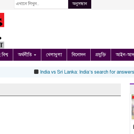
অনুসন্ধান
 বিশ্ব
অর্থনীতি
খেলাধুলা
বিনোদন
প্রযুক্তি
আইন-আদ
India vs Sri Lanka: India’s search for answers t