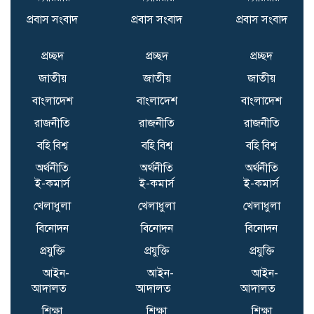
‘Ask About His Fourth
প্রবাস সংবাদ
প্রবাস সংবাদ
প্রবাস সংবাদ
Wedding’: Aamir Khan
Trolled Over Third
প্রচ্ছদ
প্রচ্ছদ
প্রচ্ছদ
Marriage To Gauri Spratt
জাতীয়
জাতীয়
জাতীয়
Under KBC 18 Promos |
বাংলাদেশ
বাংলাদেশ
বাংলাদেশ
Bollywood News
রাজনীতি
রাজনীতি
রাজনীতি
FIFA hits back at
বহি বিশ্ব
বহি বিশ্ব
বহি বিশ্ব
‘concerted effort’ to
অর্থনীতি
অর্থনীতি
অর্থনীতি
undermine Gianni
ই-কমার্স
ই-কমার্স
ই-কমার্স
Infantino amid fresh
allegations | Football
খেলাধুলা
খেলাধুলা
খেলাধুলা
News
বিনোদন
বিনোদন
বিনোদন
প্রযুক্তি
প্রযুক্তি
প্রযুক্তি
আইন-
আইন-
আইন-
আদালত
আদালত
আদালত
শিক্ষা
শিক্ষা
শিক্ষা