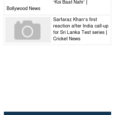
‘Koi Baat Nahi’ |
Bollywood News
Sarfaraz Khan’s first
reaction after India call-up
for Sri Lanka Test series |
Cricket News
বিএনপির সঙ্গে আইআরআই
প্রতিনিধি দলের বৈঠক
ঠাকুরগাঁওয়ে নানা আয়োজনে
আদিবাসী দিবস পালিত
কালিয়াকৈর সরকারি কলেজের