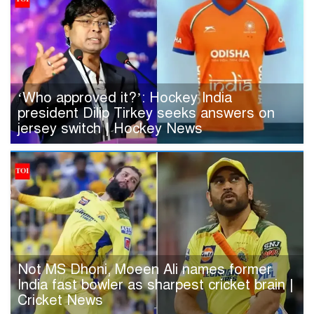
‘Who approved it?’: Hockey India
president Dilip Tirkey seeks answers on
jersey switch | Hockey News
Not MS Dhoni, Moeen Ali names former
India fast bowler as sharpest cricket brain |
Cricket News