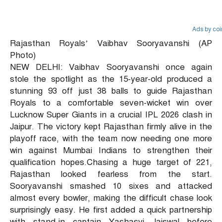
Ads by co
Rajasthan Royals’ Vaibhav Sooryavanshi (AP
Photo)
NEW DELHI: Vaibhav Sooryavanshi once again
stole the spotlight as the 15-year-old produced a
stunning 93 off just 38 balls to guide Rajasthan
Royals to a comfortable seven-wicket win over
Lucknow Super Giants in a crucial IPL 2026 clash in
Jaipur.
The victory kept Rajasthan firmly alive in the
playoff race, with the team now needing one more
win against Mumbai Indians to strengthen their
qualification hopes.
Chasing a huge target of 221,
Rajasthan looked fearless from the start.
Sooryavanshi smashed 10 sixes and attacked
almost every bowler, making the difficult chase look
surprisingly easy.
He first added a quick partnership
with stand-in captain Yashasvi Jaiswal before