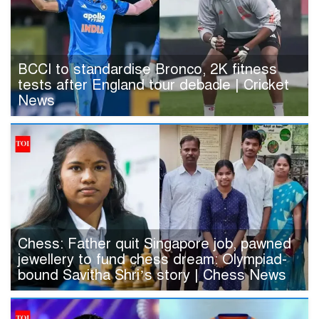
BCCI to standardise Bronco, 2K fitness
tests after England tour debacle | Cricket
News
Chess: Father quit Singapore job, pawned
jewellery to fund chess dream: Olympiad-
bound Savitha Shri’s story | Chess News