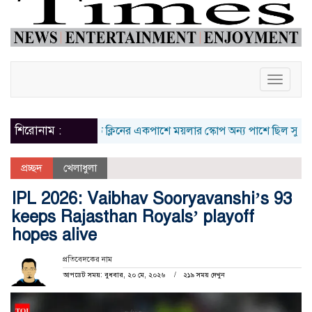
Toggle
naviga
শিরোনাম :
ত
কালিয়াকৈরে বিডি ক্লিনের একপাশে ময়লার স্কোপ অন্য পাশে ছিল সুন্দর আগামী স
প্রচ্ছদ
খেলাধুলা
IPL 2026: Vaibhav Sooryavanshi’s 93
keeps Rajasthan Royals’ playoff
hopes alive
প্রতিবেদকের নাম
আপডেট সময়: বুধবার, ২০ মে, ২০২৬
২১৯ সময় দেখুন