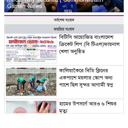
Games News
সর্বশেষ সংবাদ
জয়প্রিয় সংবাদ
বিটিসি আয়োজিত বাংলাদেশ
ক্রিকেট লিগ (বি টিএল)ফায়নাল
খেলা অনুষ্ঠিত
কালিয়াকৈরে বিডি ক্লিনের
একপাশে ময়লার স্কোপ অন্য
পাশে ছিল সুন্দর আগামী স্বপ্ন
হামের উপসর্গে আরও ৬ শিশুর
মৃত্যু