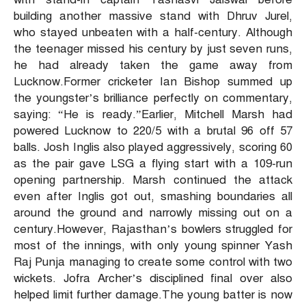
building another massive stand with Dhruv Jurel,
who stayed unbeaten with a half-century.
Although
the teenager missed his century by just seven runs,
he had already taken the game away from
Lucknow.
Former cricketer Ian Bishop summed up
the youngster’s brilliance perfectly on commentary,
saying: “He is ready.”
Earlier, Mitchell Marsh had
powered Lucknow to 220/5 with a brutal 96 off 57
balls. Josh Inglis also played aggressively, scoring 60
as the pair gave LSG a flying start with a 109-run
opening partnership. Marsh continued the attack
even after Inglis got out, smashing boundaries all
around the ground and narrowly missing out on a
century.
However, Rajasthan’s bowlers struggled for
most of the innings, with only young spinner Yash
Raj Punja managing to create some control with two
wickets. Jofra Archer’s disciplined final over also
helped limit further damage.
The young batter is now