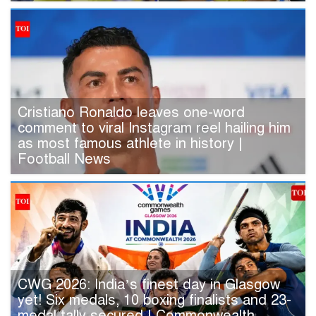
Cristiano Ronaldo leaves one-word
comment to viral Instagram reel hailing him
as most famous athlete in history |
Football News
CWG 2026: India’s finest day in Glasgow
yet! Six medals, 10 boxing finalists and 23-
medal tally secured | Commonwealth